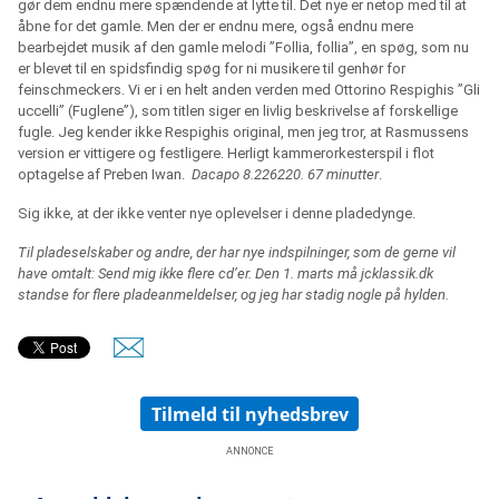
gør dem endnu mere spændende at lytte til. Det nye er netop med til at
åbne for det gamle. Men der er endnu mere, også endnu mere
bearbejdet musik af den gamle melodi ”Follia, follia”, en spøg, som nu
er blevet til en spidsfindig spøg for ni musikere til genhør for
feinschmeckers. Vi er i en helt anden verden med Ottorino Respighis ”Gli
uccelli” (Fuglene”), som titlen siger en livlig beskrivelse af forskellige
fugle. Jeg kender ikke Respighis original, men jeg tror, at Rasmussens
version er vittigere og festligere. Herligt kammerorkesterspil i flot
optagelse af Preben Iwan.
Dacapo 8.226220. 67 minutter
.
Sig ikke, at der ikke venter nye oplevelser i denne pladedynge.
Til pladeselskaber og andre, der har nye indspilninger, som de gerne vil
have omtalt: Send mig ikke flere cd’er. Den 1. marts må jcklassik.dk
standse for flere pladeanmeldelser, og jeg har stadig nogle på hylden.
Tilmeld til nyhedsbrev
ANNONCE