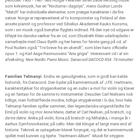
perioden 1963 - 1987: Nils Holger Petersen skrev både verdslig musik
som kirkemusik, her en ”Nocturne i dagslys”, mens Gudrun Lunds
”Match” har individuelle elementer, som præger karakteren i de fire
satser. Norge er repræsenteret af to komponister og Finland af den
ansete pianist og professor ved Sibelius Akademiet Kauko Kuosma,
som i sin musik også benytter flyglets indmad. På den nye cd udgave er
tilføjet tre danske værker fra en cd, som Elisabeth Klein udarbejdede i
samarbejde med Claus Byrith og her høres for første gang på cd, af
Poul Ruders også ”Tre breve fra en ukendt”, som blev hans officielle
opus 1. og Karl Aage Rasmussens ”Aria grigia”. Interessant cd i al sin
afveksling.
New Nordic Piano Music. Danacord DACOCD 854. 74 minutter.
Familien Telmanyi.
Endnu en genudgivelse, som vi godt kan kalde
historisk, fra Danacord. Den byder på kammermusik af J.P.E. Hartmann,
karakterstykker for strygeorkester og en suite i a-mol for violin og klaver
og en fantasi for de samme to instrumenter. Desuden Carl Nielsens nok
tidlige, men forbløffende modne, tidlige strygekvintet i G-dur, hvor hele
Telmanyi-familien spiller sammen, den legendariske ungarskfødte far
Emil på violin og mor Anne Marie, datter af Carl Nielsen, på bratsch, og
de tre døtre: Anika på violin, Ilona på bratsch og Mihalyka, i mange år i
Aarhus Symfoniorkester, på cello. Men det klinger af langt mere end af
historie. Teknisk er optagelsen blevet forynget, og det er kammermusik
spillet med kunnen og hjerte.
”Hartmann Album”. Musik for strygere.