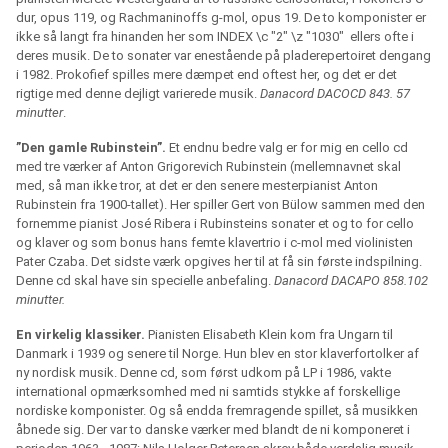
dur, opus 119, og Rachmaninoffs g-mol, opus 19. De to komponister er
ikke så langt fra hinanden her som INDEX \c "2" \z "1030"
ellers ofte i
deres musik. De to sonater var enestående på pladerepertoiret dengang
i 1982. Prokofief spilles mere dæmpet end oftest her, og det er det
rigtige med denne dejligt varierede musik.
Danacord DACOCD 843. 57
minutter
.
”Den gamle Rubinstein”.
Et endnu bedre valg er for mig en cello cd
med tre værker af Anton Grigorevich Rubinstein (mellemnavnet skal
med, så man ikke tror, at det er den senere mesterpianist Anton
Rubinstein fra 1900-tallet). Her spiller Gert von Bülow sammen med den
fornemme pianist José Ribera i Rubinsteins sonater et og to for cello
og klaver og som bonus hans femte klavertrio i c-mol med violinisten
Pater Czaba. Det sidste værk opgives her til at få sin første indspilning.
Denne cd skal have sin specielle anbefaling.
Danacord DACAPO 858.102
minutter.
En virkelig klassiker.
Pianisten Elisabeth Klein kom fra Ungarn til
Danmark i 1939 og senere til Norge. Hun blev en stor klaverfortolker af
ny nordisk musik. Denne cd, som først udkom på LP i 1986, vakte
international opmærksomhed med ni samtids stykke af forskellige
nordiske komponister. Og så endda fremragende spillet, så musikken
åbnede sig. Der var to danske værker med blandt de ni komponeret i