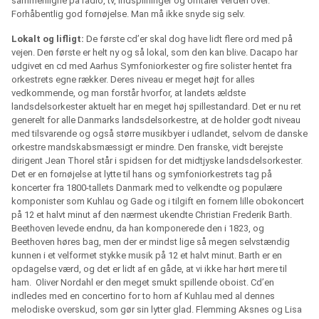
sammenligne på radio, tv, indspilninger og omtaler verden over.
Forhåbentlig god fornøjelse. Man må ikke snyde sig selv.
Lokalt og lifligt:
De første cd’er skal dog have lidt flere ord med på
vejen. Den første er helt ny og så lokal, som den kan blive. Dacapo har
udgivet en cd med Aarhus Symfoniorkester og fire solister hentet fra
orkestrets egne rækker. Deres niveau er meget højt for alles
vedkommende, og man forstår hvorfor, at landets ældste
landsdelsorkester aktuelt har en meget høj spillestandard. Det er nu ret
generelt for alle Danmarks landsdelsorkestre, at de holder godt niveau
med tilsvarende og også større musikbyer i udlandet, selvom de danske
orkestre mandskabsmæssigt er mindre. Den franske, vidt berejste
dirigent Jean Thorel står i spidsen for det midtjyske landsdelsorkester.
Det er en fornøjelse at lytte til hans og symfoniorkestrets tag på
koncerter fra 1800-tallets Danmark med to velkendte og populære
komponister som Kuhlau og Gade og i tilgift en fornem lille obokoncert
på 12 et halvt minut af den nærmest ukendte Christian Frederik Barth.
Beethoven levede endnu, da han komponerede den i 1823, og
Beethoven høres bag, men der er mindst lige så megen selvstændig
kunnen i et velformet stykke musik på 12 et halvt minut. Barth er en
opdagelse værd, og det er lidt af en gåde, at vi ikke har hørt mere til
ham.
Oliver Nordahl er den meget smukt spillende oboist. Cd’en
indledes med en concertino for to horn af Kuhlau med al dennes
melodiske overskud, som gør sin lytter glad. Flemming Aksnes og Lisa