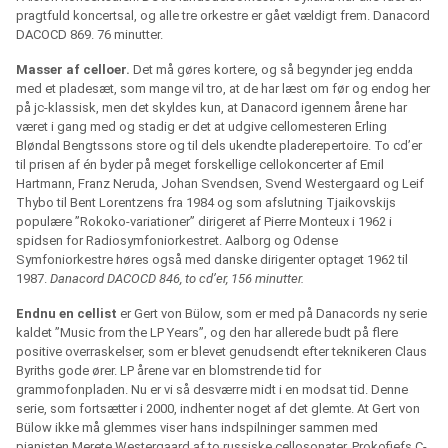
pragtfuld koncertsal, og alle tre orkestre er gået vældigt frem. Danacord
DACOCD 869. 76 minutter.
Masser af celloer.
Det må gøres kortere, og så begynder jeg endda
med et pladesæt, som mange vil tro, at de har læst om før og endog her
på jc-klassisk, men det skyldes kun, at Danacord igennem årene har
været i gang med og stadig er det at udgive cellomesteren Erling
Bløndal Bengtssons store og til dels ukendte pladerepertoire. To cd’er
til prisen af én byder på meget forskellige cellokoncerter af Emil
Hartmann, Franz Neruda, Johan Svendsen, Svend Westergaard og Leif
Thybo til Bent Lorentzens fra 1984 og som afslutning Tjaikovskijs
populære ”Rokoko-variationer” dirigeret af Pierre Monteux i 1962 i
spidsen for Radiosymfoniorkestret. Aalborg og Odense
Symfoniorkestre høres også med danske dirigenter optaget 1962 til
1987.
Danacord DACOCD 846, to cd’er, 156 minutter.
Endnu en cellist
er Gert von Bülow, som er med på Danacords ny serie
kaldet ”Music from the LP Years”, og den har allerede budt på flere
positive overraskelser, som er blevet genudsendt efter teknikeren Claus
Byriths gode ører. LP årene var en blomstrende tid for
grammofonpladen. Nu er vi så desværre midt i en modsat tid. Denne
serie, som fortsætter i 2000, indhenter noget af det glemte. At Gert von
Bülow ikke må glemmes viser hans indspilninger sammen med
pianisten Merete Westergaard af to russiske cellosonater, Prokofiefs C-