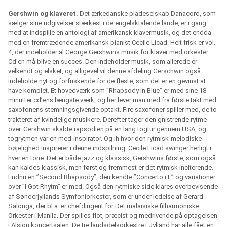
Gershwin og klaveret.
Det ærkedanske pladeselskab Danacord, som
sælger sine udgivelser stærkest i de engelsktalende lande, er i gang
med at indspille en antologi af amerikansk klavermusik, og det endda
med en fremtrædende amerikansk pianist Cecile Licad. Helt frisk er vol.
4, der indeholder al George Gershwins musik for klaver med orkester.
Cd’en må blive en succes. Den indeholder musik, som allerede er
velkendt og elsket, og alligevel vil denne afdeling Gerschwin også
indeholde nyt og forfriskende for de fleste, som det er en gevinst at
have komplet. Et hovedværk som ”Rhapsody in Blue” er med sine 18
minutter cd’ens længste værk, og her lever man med fra første takt med
saxofonens stemningsgivende optakt. Fire saxofoner spiller med, de to
trakteret af kvindelige musikere. Derefter tager den gnistrende rytme
over. Gershwin skabte rapsodien på en lang togtur gennem USA, og
togrytmen var en med-inspirator. Og ih hvor den rytmisk-melodiske
bøjelighed inspirerer i denne indspilning. Cecile Licad swinger herligt i
hver en tone. Det er både jazz og klassisk, Gershwins første, som også
kan kaldes klassisk, men først og fremmest er det rytmisk inciterende.
Endnu en ”Second Rhapsody”, den kendte ”Concerto i F” og variationer
over ”I Got Rhytm” er med. Også den rytmiske side klares overbevisende
af Sønderjyllands Symfoniorkester, som er under ledelse af Gerard
Salonga, der bl.a. er chefdirigent for Det malaisiske filharmoniske
Orkester i Manila. Der spilles flot, præcist og medrivende på optagelsen
i Alsion koncertsalen. De tre landsdelsorkestre i Jylland har alle fået en