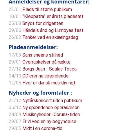
Anmeldelser og kommentarer:
22/01
Plads til større publikum
10/01
”Kleopatra” er årets pladesæt
05/08
Snydt for dirigenten
09/06
Händels ånd og Lumbyes fest
26/02
Tanker ved en skæringsdag
Pladeanmeldelser:
17/03
Sans sneens stilhed
29/01
Overraskelser på række
07/12
Borgs Juan - Scalas Tosca
04/10
CD'erer nu spændende
12/05
Hvor er dansk musikliv rigt
Nyheder og foromtaler :
22/12
Nytårskoncert uden publikum
05/12
Ny spændende operasæson
24/09
Musiknyheder i Coruna-tiden
29/07
Er vi ved en ny begyndelse
29/05
Midt i en corona-tid