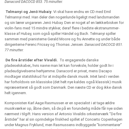
Danacord DACOCD 853. 75 minutter.
Telmanyi og Jenö Hubaiy
. Vi skal have endnu en CD med Emil
Telmannyi med. Han deler den nogenlunde ligeligt med landsmanden
og sin lærer ungareren Jenö Hubay. Den er noget af en lækkerbisken for
violin-fans med 15 mindre stykker, deraf flere i bedste ekstranummer-
klasse af Hubay, som også spiller Händel og Bach. Telmanyi spiller
sammen med pianisterne Gerald Moore og fru Annette og under både
dirigenterne Ferenc Fricsay og Thomas Jensen.
Danacord DACOCD 851.
77 minutter.
De fire årstider efter Vivaldi.
To engagerede danske
pladeselskaber
,
hvis navne man let kan forveksle, holder godt liv i
pladeudgivelserne herhjemme. Danacord er privat, mens Dacapo
modtager statstilskud for at indspille dansk musik. Intet land i verden
har forholdsvis sin klassiske (det helt nye kaldes også klassisk) musik
repræsenteret så godt som Danmark. Den næste CD er dog ikke dansk
helt igennem.
Komponisten Karl Aage Rasmussen er en specialist i at tage ældre
musikværker op, åbne dem, så de på en forunderlig måde får nye siden
nærmest i tilgift. Hans version af Antonio Vivaldis orkesterværk ”De fire
årstider” har al sin oprindelige friskhed spillet af Concerto Copenhagen
under Magnus Fryklund, men Rasmussens indbyggede ”kommentarer”