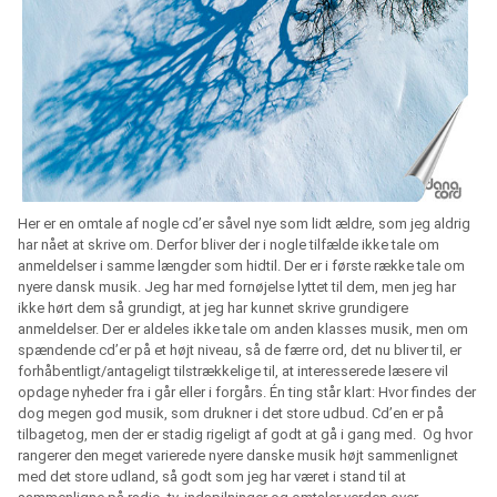
Her er en omtale af nogle cd’er såvel nye som lidt ældre, som jeg aldrig
har nået at skrive om. Derfor bliver der i nogle tilfælde ikke tale om
anmeldelser i samme længder som hidtil. Der er i første række tale om
nyere dansk musik. Jeg har med fornøjelse lyttet til dem, men jeg har
ikke hørt dem så grundigt, at jeg har kunnet skrive grundigere
anmeldelser. Der er aldeles ikke tale om anden klasses musik, men om
spændende cd’er på et højt niveau, så de færre ord, det nu bliver til, er
forhåbentligt/antageligt tilstrækkelige til, at interesserede læsere vil
opdage nyheder fra i går eller i forgårs. Én ting står klart: Hvor findes der
dog megen god musik, som drukner i det store udbud. Cd’en er på
tilbagetog, men der er stadig rigeligt af godt at gå i gang med.
Og hvor
rangerer den meget varierede nyere danske musik højt sammenlignet
med det store udland, så godt som jeg har været i stand til at