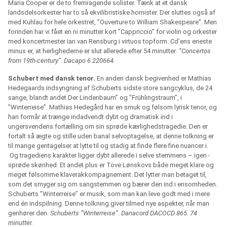
Maria Cooper er de to fremragende solister. Tænk at et dansk
landsdelsorkester har to så ekvilibristiske hornister. Der sluttes også af
med Kuhlau for hele orkestret, ”Ouverture to William Shakespeare”. Men
forinden har vi fået en ni minutter kort ”Cappriccio” for violin og orkester
med koncertmester Ian van Rensburg i virtuos topform. Cd’ens eneste
minus er, at herlighederne er slut allerede efter 54 minutter
. ”Concertos
from 19th-century”. Dacapo 6.220664.
Schubert med dansk tenor.
En anden dansk begivenhed er Mathias
Hedegaards indsyngning af Schuberts sidste store sangcyklus, de 24
sange, blandt andet Der Lindenbaum” og ”Frühlingstraum”, i
”Winterreise”. Mathias Hedegård har en smuk og følsom lyrisk tenor, og
han formår at trænge indadvendt dybt og dramatisk ind i
ungersvendens fortælling om sin sprøde kærlighedstragedie. Den er
fortalt så ægte og stille uden banal selvoptagelse, at denne tolkning er
til mange gentagelser at lytte til og stadig at finde flere fine nuancer i.
Og tragediens karakter ligger dybt allerede i selve stemmens – igen -
sprøde skønhed. Et andet plus er Tove Lønskovs både meget klare og
meget følsomme klaverakkompagnement. Det lytter man betaget til,
som det smyger sig om sangstemmen og bærer den ind i ensomheden.
Schuberts ”Winterreise” er musik, som man kan leve godt med i mere
end én indspilning. Denne tolkning giver tilmed nye aspekter, når man
genhører den.
Schuberts ”Winterreise”. Danacord DACOCD 865. 74
minutter.