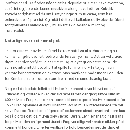
livsfrodighed. Da floden nåede sit højdepunkt, ville man have svoret på,
at så frit og jublende kunne musikken aldrig have lydt før. Kubelik
styrede forløbet med de små antydninger til musikerne, som han
beherskede så præcist. Og midt i dette vel kalkulerede liv blev der åbnet
for følelsernes vældige spil, musikantisk glødende, mildt og
melankolsk.
Naturligvis var det nostalgisk
En stor dirigent havde i en årrække ikke haft lyst til at dirigere, og nu
kunne han gøre det i sit fædrelands første nye frie liv. Det var vel årtiers
drøm, der blev opfyldt i disse timer. Og et dygtigt orkester, som i de
samme årtier intet havde haft at spille for, men nu – følte jeg - var i
yderste koncentration og ekstase. Man mærkede både inden i og uden
for Smetana-salen foråret spire frem med en uimodståelig kraft.
Nogle af de bedste billetter til Kubeliks koncerter var blevet solgt i
udlandet og kostede, hvad der svarede til den dengang uhyre sum af
600 kr. Men i Prag kunne man komme til andre gode festivalkoncerter for
15 kr. Prag oplevede et hidtil ukendt tilløb af musikinteresserede fra det
halve Europa. Bernstein dirigerede Beethovens niende symfoni, som han
også gjorde det, da muren blev væltet i Berlin. Lennie har altid haft sans
for pr. Men den enlige musikturist i Prag var alligevel næsten sikker på at
komme til koncert: En efter vestlige forhold beskeden seddel diskret