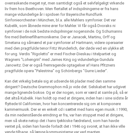
overraskende meget nyt, men samtidigt også et selvfølgeligt virkende
liv frem hos Beethoven. Men flertallet af indspilningerne er fra hans
mange vidunderlige år i spidsen for Bayerische Rundfunk
Sinfonieorchester i München, bl.a. alle Mahlers symfonier. Det var
Kubelik, som åbnede mine ører for Mahler. Vi får også Dvoraks ni
symfonier i de nok bedste indspilninger nogensinde. Og Schumanns
fire med Berlinerfilharmonikerne. Der er Janacek, Martinu, Orff og
Smetana og såmænd et par symfonier af Hartmann, videre operaarier
med den pragtfulde tenor Fritz Wunderlich, der døde ved en ulykke alt
for ung. Verdis ”Rigoletto” er med Fischer-Dieskau i titelpartiet og
Wagners ”Lohengrin” med James King og vidunderlige Gundula
Janowitz. Der er også fremragende optagelser af Hans Pfitzners
pragtfulde opera ”Palestrina” og Schönbergs ”Gurre Lieder”.
Kan det virkelig betale sig at udsende 66 plader med den samme
dirigent? Deutsche Grammophon må jo vide det. Selskabet har udgivet
mange lignende bokse. Og er der nogen, som er værd at samle på, så er
det altså Kubelik. Han holdt op med at dirigere, inden han i sine sidste år
flyttede til Californien, hvor han koncentrerede sig om at komponere
kammermusik. Der er en enkelt cd i sættet med hans egen musik. I 1990,
da min nedenstående erindring er fra, var han stoppet med at dirigere,
men så skete netop det i hans tjekkiske fædreland, som han havde
ventet på, siden han havde forladt det i 1946 og svoret, at han ikke ville
vende tilbage, så længe kommunisterne var ved magten.