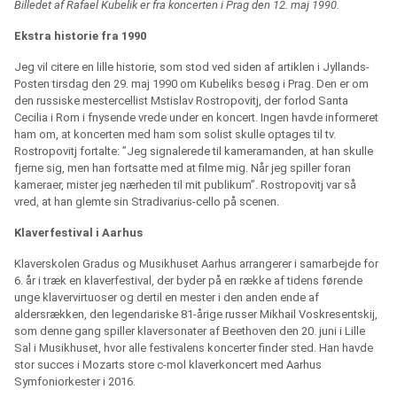
Billedet af Rafael Kubelik er fra koncerten i Prag den 12. maj 1990.
Ekstra historie fra 1990
Jeg vil citere en lille historie, som stod ved siden af artiklen i Jyllands-
Posten tirsdag den 29. maj 1990 om Kubeliks besøg i Prag. Den er om
den russiske mestercellist Mstislav Rostropovitj, der forlod Santa
Cecilia i Rom i fnysende vrede under en koncert. Ingen havde informeret
ham om, at koncerten med ham som solist skulle optages til tv.
Rostropovitj fortalte: ”Jeg signalerede til kameramanden, at han skulle
fjerne sig, men han fortsatte med at filme mig. Når jeg spiller foran
kameraer, mister jeg nærheden til mit publikum”. Rostropovitj var så
vred, at han glemte sin Stradivarius-cello på scenen.
Klaverfestival i Aarhus
Klaverskolen Gradus og Musikhuset Aarhus arrangerer i samarbejde for
6. år i træk en klaverfestival, der byder på en række af tidens førende
unge klavervirtuoser og dertil en mester i den anden ende af
aldersrækken, den legendariske 81-årige russer Mikhail Voskresentskij,
som denne gang spiller klaversonater af Beethoven den 20. juni i Lille
Sal i Musikhuset, hvor alle festivalens koncerter finder sted. Han havde
stor succes i Mozarts store c-mol klaverkoncert med Aarhus
Symfoniorkester i 2016.