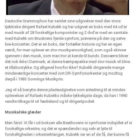
Deutsche Grammophon har samlet sine udgivelser med den store
tjekkiske dirigent Rafael Kubelik og har udgivet en boks med 64 cd’er
med musik af 28 forskellige komponister og 2 dvd’er med en samtale
med Kubelik om Bruckners fjerde symfoni, prøverne på den og selve
live-koncerten. Det er en boks, der fortæller historie og har en egen
værdi, for man oplever en stor musikpersonlighed, som også skinner
igennem i den musik, som man tror at kende til bunds. Desværre bliver
det nok ikke I Danmark, at denne kæmpepakke med stor musik vil blive
et tilløbsstykke. Og alligevel hvorfor ikke? Kubelik dirigerede mange
mindeværdige koncerter med vort DR-Symfoniorkester og modtog
derpå i 1983 Sonnings Musikpris.
Jeg vil så benytte denne pladeudgivelse som anledning til at mindes
oplevelsen af Rafaels Kubeliks måske lykkeligste dage, da han i 1990
vendte tilbage til sit fædreland og til dirigentpodiet.
Musikalske glæder
Men først: Vi får i cd-boksen alle Beethovens ni symfonier indspillet af ni
forskellige orkestre, og det er spændende i sig selv at lytte til
forskelligheden i orkesterklangen. Kubelik var en af de få, der kunne få