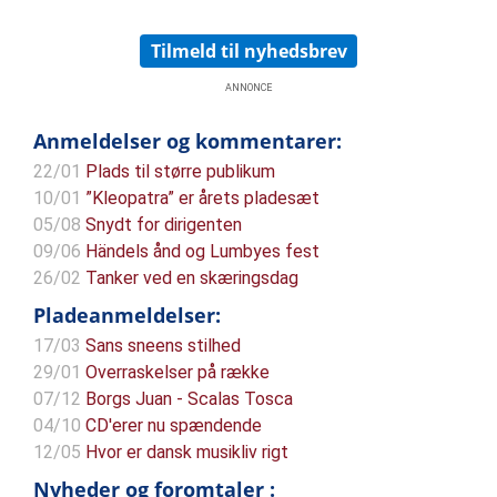
forskellige deres symfonier end er. Men fælles for dem blev deres
musikalske ideer og rige følelsesverden udfoldet i ni store symfonier.
Bruckner manglede ganske vist en enkelt sats i sin niende, men de tre
Tilmeld til nyhedsbrev
satser, som han færdiggjorde, udgør alligevel en helhed. Mahler kom
derimod godt i gang med en tiende symfoni,
ANNONCE
Anmeldelser og kommentarer:
22/01
Plads til større publikum
10/01
”Kleopatra” er årets pladesæt
05/08
Snydt for dirigenten
09/06
Händels ånd og Lumbyes fest
26/02
Tanker ved en skæringsdag
Pladeanmeldelser:
17/03
Sans sneens stilhed
29/01
Overraskelser på række
07/12
Borgs Juan - Scalas Tosca
04/10
CD'erer nu spændende
12/05
Hvor er dansk musikliv rigt
Nyheder og foromtaler :