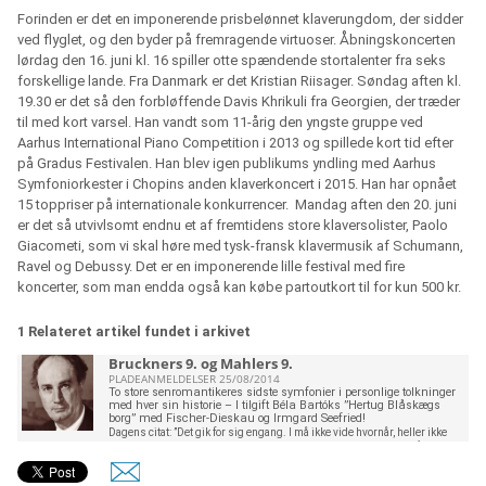
Forinden er det en imponerende prisbelønnet klaverungdom, der sidder
ved flyglet, og den byder på fremragende virtuoser. Åbningskoncerten
lørdag den 16. juni kl. 16 spiller otte spændende stortalenter fra seks
forskellige lande. Fra Danmark er det Kristian Riisager. Søndag aften kl.
19.30 er det så den forbløffende Davis Khrikuli fra Georgien, der træder
til med kort varsel. Han vandt som 11-årig den yngste gruppe ved
Aarhus International Piano Competition i 2013 og spillede kort tid efter
på Gradus Festivalen. Han blev igen publikums yndling med Aarhus
Symfoniorkester i Chopins anden klaverkoncert i 2015. Han har opnået
15 toppriser på internationale konkurrencer. Mandag aften den 20. juni
er det så utvivlsomt endnu et af fremtidens store klaversolister, Paolo
Giacometi, som vi skal høre med tysk-fransk klavermusik af Schumann,
Ravel og Debussy. Det er en imponerende lille festival med fire
koncerter, som man endda også kan købe partoutkort til for kun 500 kr.
1 Relateret artikel fundet i arkivet
Bruckners 9. og Mahlers 9.
PLADEANMELDELSER 25/08/2014
To store senromantikeres sidste symfonier i personlige tolkninger
med hver sin historie – I tilgift Béla Bartóks ”Hertug Blåskægs
borg” med Fischer-Dieskau og Irmgard Seefried!
Dagens citat: ”Det gik for sig engang. I må ikke vide hvornår, heller ikke
hvor det skete.” Béla Balázs i den talte prolog, som ikke er med på
nedenstående cd, men som kan læses på websiten www.audite.de 6
stjerner af 6: Vi slår gerne Anton Bruckner og Gustav Mahler sammen, så