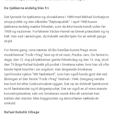
Da tjekkerne endelig blev fri
Det lysnede for tjekkerne og slovakkerne i 1989 med Mikhail Gorbatjovs
stroja-politik og den såkaldte ”fløjlsrepublik”. I april 1990 kunne
tjekkerne endelig mærke friheden, som de ikke havde kendt siden før
1938 og nazismen. Forfatteren Václav Hamel var blevet præsident og ny
helt. Han sad i æreslogen, da Kubelik vendte hjem for en enkelt gangs
skyld.
For første gang i sine næsten 45 års beståen kunne Prags store
musikfestival ”Forår i Prag” leve op til sit navn, Prazke Jaro. De første to
dage, den 12. maj på tjekkernes gamle frihedsdag og den 13. maj, stod
den 75-årige Rafael Kubelik på podiet i Smetana-salen, hvor han så ofte
havde fejret triumfer i sin ungdom. Han dirigerede Smetanas
symfoniske cyklus ”Mit fædreland”, som han også havde gjort det ved
åbningen af den første ”Forår i Prag” festival i 1946. Dengang vendte
han kort tid efter Czekoslovakiet ryggen. Det var en dobbelt hjemkomst
nu til fædrelandet og til dirigentpodiet. Det var også en af mine største
koncertoplevelser, selv om Smetanas musik ikke alt sammen kan
kaldes den største. Men baggrunden og atmosfæren væltede én
omkuld.
Rafael Kubelik tilbage