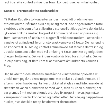
lagt i de rette kontrollør-hænder foran koncerthuset var virkningsfuld.
Kontrollørernes ekstra stolerækker
Til Rafael Kubeliks to koncerter var der meget lidt plads mellem
stolerækkerne. Når man skulle rejse sig for at lade nogen komme forbi,
skubbede alle som efter stille aftale stolene lidt tilbage, hvis det da ikke
lykkedes folk på rækken bagved at komme først med at presse sig
frem. Det var tæt på at blive til slagsmål rækkerne imellem. Det var ikke
vanskeligt at finde ud, hvorfor stolerækkerne var så tætte. Der var endnu
en koncertsal i huset, og kontrollørerne havde sat stolene derfra ind og
udvidet Smetana-salen med vel omkring 4-5 stolerækker og solgt dem
til egen fortjeneste. Det var ingen kontrollør bleg for at fortælle. Det var
jo en positiv sag, at flere kom til at overvære århundredets koncert i
Prag.
Jeg havde foruden aftenens enestående kunstneriske oplevelse et
uheld, som jeg ikke skrev noget om i min artikel i Jyllands-Posten. Til
aftensmaden havde jeg i tanker drukket af et glas vand lidet anende, at
det faktisk var en blomstervase med vand, men nu uden blomster, der
var glemt på mit restaurationsbord. Jeg fik noget i maven, jeg måtte
kæmpe imod under koncerten og natten efter. Det ville jeg næppe have
husket, hvis det ikke netop havde været denne aften.