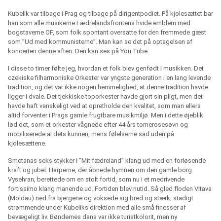
Kubelik var tilbage i Prag og tilbage på dirigentpodiet. På kjolesættet bar
han som alle musikerne Fædrelandsfrontens hvide emblem med
bogstaverne OF, som folk spontant oversatte for den fremmede gæst
som ”Ud med kommunisterne”. Man kan se det på optagelsen af
koncerten denne aften. Den kan ses på You Tube.
I disse to timer følte jeg, hvordan et folk blev genfødt i musikken. Det
czekiske filharmoniske Orkester var yngste generation i en lang levende
tradition, og det var ikke nogen hemmelighed, at denne tradition havde
ligger i dvale. Det tjekkiske toporkester havde gjort sin pligt, men det
havde haft vanskeligt ved at opretholde den kvalitet, som man ellers
altid forventer i Prags gamle frugtbare musikmiljø. Men i dette øjeblik
lød det, som et orkester vågnede efter 44 års tornerosesøvn og
mobiliserede al dets kunnen, mens følelserne sad uden på
kjolesættene.
Smetanas seks stykker i ”Mit fædreland” klang ud med en forløsende
kraft og jubel. Harperne, der åbnede hymnen om den gamle borg
Vysehran, berettede om en stolt fortid, som nu i et medrivende
fortissimo klang manende ud. Fortiden blev nutid. Så gled floden Vltava
(Moldau) ned fra bjergene og voksede sig bred og stærk, stadigt
strømmende under Kubeliks direktion med alle små finesser af
bevægeligt liv. Bøndernes dans var ikke turistkolorit, men ny