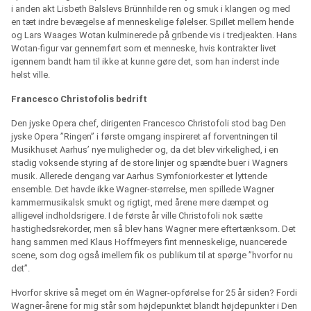
i anden akt Lisbeth Balslevs Brünnhilde ren og smuk i klangen og med
en tæt indre bevægelse af menneskelige følelser. Spillet mellem hende
og Lars Waages Wotan kulminerede på gribende vis i tredjeakten. Hans
Wotan-figur var gennemført som et menneske, hvis kontrakter livet
igennem bandt ham til ikke at kunne gøre det, som han inderst inde
helst ville.
Francesco Christofolis bedrift
Den jyske Opera chef, dirigenten Francesco Christofoli stod bag Den
jyske Opera ”Ringen” i første omgang inspireret af forventningen til
Musikhuset Aarhus’ nye muligheder og, da det blev virkelighed, i en
stadig voksende styring af de store linjer og spændte buer i Wagners
musik. Allerede dengang var Aarhus Symfoniorkester et lyttende
ensemble. Det havde ikke Wagner-størrelse, men spillede Wagner
kammermusikalsk smukt og rigtigt, med årene mere dæmpet og
alligevel indholdsrigere. I de første år ville Christofoli nok sætte
hastighedsrekorder, men så blev hans Wagner mere eftertænksom. Det
hang sammen med Klaus Hoffmeyers fint menneskelige, nuancerede
scene, som dog også imellem fik os publikum til at spørge ”hvorfor nu
det”.
Hvorfor skrive så meget om én Wagner-opførelse for 25 år siden? Fordi
Wagner-årene for mig står som højdepunktet blandt højdepunkter i Den