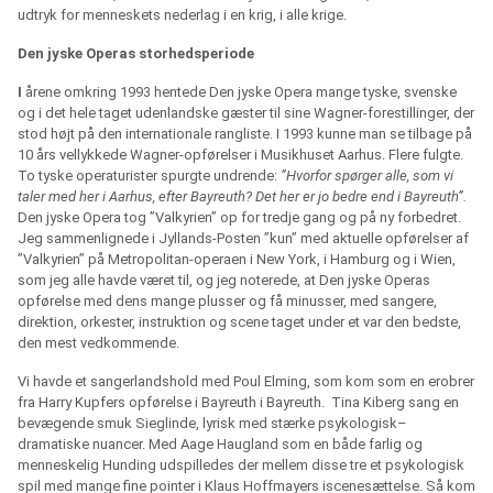
udtryk for menneskets nederlag i en krig, i alle krige.
Den jyske Operas storhedsperiode
I
årene omkring 1993 hentede Den jyske Opera mange tyske, svenske
og i det hele taget udenlandske gæster til sine Wagner-forestillinger, der
stod højt på den internationale rangliste. I 1993 kunne man se tilbage på
10 års vellykkede Wagner-opførelser i Musikhuset Aarhus. Flere fulgte.
To tyske operaturister spurgte undrende:
”Hvorfor spørger alle, som vi
taler med her i Aarhus, efter Bayreuth? Det her er jo bedre end i Bayreuth”.
Den jyske Opera tog ”Valkyrien” op for tredje gang og på ny forbedret.
Jeg sammenlignede i Jyllands-Posten ”kun” med aktuelle opførelser af
”Valkyrien” på Metropolitan-operaen i New York, i Hamburg og i Wien,
som jeg alle havde været til, og jeg noterede, at Den jyske Operas
opførelse med dens mange plusser og få minusser, med sangere,
direktion, orkester, instruktion og scene taget under et var den bedste,
den mest vedkommende.
Vi havde et sangerlandshold med Poul Elming, som kom som en erobrer
fra Harry Kupfers opførelse i Bayreuth i Bayreuth. Tina Kiberg sang en
bevægende smuk Sieglinde, lyrisk med stærke psykologisk–
dramatiske nuancer. Med Aage Haugland som en både farlig og
menneskelig Hunding udspilledes der mellem disse tre et psykologisk
spil med mange fine pointer i Klaus Hoffmayers iscenesættelse. Så kom