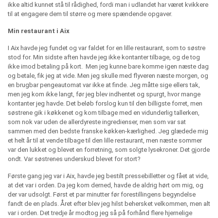
ikke altid kunnet stå til rådighed, fordi man i udlandet har været kvikkere
til at engagere dem til større og mere spændende opgaver.
Min restaurant i Aix
I Aix havde jeg fundet og var faldet for en lille restaurant, som to søstre
stod for. Min sidste aften havde jeg ikke kontanter tilbage, og de tog
ikke imod betaling på kort. Men jeg kunne bare komme igen næste dag
og betale, fik jeg at vide. Men jeg skulle med flyveren næste morgen, og
en brugbar pengeautomat var ikke at finde. Jeg måtte sige ellers tak,
men jeg kom ikke langt, før jeg blev indhentet og spurgt, hvor mange
kontanter jeg havde. Det beløb forslog kun til den billigste forret, men
søstrene gik i køkkenet og kom tilbage med en vidunderlig tallerken,
som nok var uden de allerdyreste ingredienser, men som var sat
sammen med den bedste franske køkken-kærlighed. Jeg glædede mig
et helt år til at vende tilbage til den lille restaurant, men næste sommer
var den lukket og blevet en forretning, som solgte lysekroner. Det gjorde
ondt. Var søstrenes underskud blevet for stort?
Første gang jeg var i Aix, havde jeg bestilt pressebilletter og fået at vide,
at det var i orden. Da jeg kom derned, havde de aldrig hørt om mig, og
der var udsolgt. Først et par minutter før forestillingens begyndelse
fandt de en plads. Året efter blev jeg hilst behersket velkommen, men alt
var i orden. Det tredje år modtog jeg så på forhånd flere hjernelige