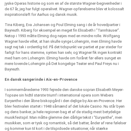
jyske Operas historie og som en af de største Wagner-begivenheder i
de 67 år, jeg har fulgt operalivet. Wagner-opførelserne blev et kolossalt
inspirationsløft for Aarhus og dansk musik.
Tina Kiberg, Eva Johansen og Poul Elming sang i de år hovedpartier i
Bayreuth. Kiberg for eksempel en meget fin Elisabeth i ”Tannhäuser”.
Netop i 1993 måtte Elming dog nøjes med en mindre rolle. Wolfgang
Wagner havde villet, at han skulle synge Lohengrin, men Elming havde
sagt nej tak i ordentlig tid. På det tidspunkt var partiet et par steder for
farligt for hans stemme, syntes han selv, og Wagner fik ingen kontrakt
med ham om Lohengrin. Elming havde om foråret før ellers sunget en
mere lovende Lohengrin på Det kongelige Teater end Paul Freys nu i
Bayreuth.
En dansk sangerinde i Aix-en-Provence
I sommermånederne 1993 fejrede den danske sopran Elisabeth Meyer-
Topsøe sin hidtil største triumf i international opera som Webers
Euryanthe i den åbne biskopgård i den dejlige by Aix-en-Provence. Her
blev festivalen startet i 1948 såmænd af det lokale Casino. Nu står byen
og dens banker, ja hele regionen bag et af de stadig mest betydelige
musikfestspil. Man måtte glemme den dårlige tekst i ”Euryanthe”, men
musikken, som er tysk og romantisk, så det batter, ånder af rene følelser
og kommer kun til kort i de tilspidsede situationer, når stærke