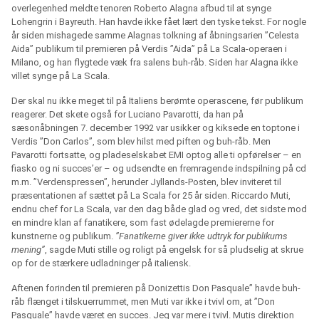
overlegenhed meldte tenoren Roberto Alagna afbud til at synge
Lohengrin i Bayreuth. Han havde ikke fået lært den tyske tekst. For nogle
år siden mishagede samme Alagnas tolkning af åbningsarien ”Celesta
Aida” publikum til premieren på Verdis ”Aida” på La Scala-operaen i
Milano, og han flygtede væk fra salens buh-råb. Siden har Alagna ikke
villet synge på La Scala.
Der skal nu ikke meget til på Italiens berømte operascene, før publikum
reagerer. Det skete også for Luciano Pavarotti, da han på
sæsonåbningen 7. december 1992 var usikker og kiksede en toptone i
Verdis ”Don Carlos”, som blev hilst med piften og buh-råb. Men
Pavarotti fortsatte, og pladeselskabet EMI optog alle ti opførelser – en
fiasko og ni succes’er – og udsendte en fremragende indspilning på cd
m.m. ”Verdenspressen”, herunder Jyllands-Posten, blev inviteret til
præsentationen af sættet på La Scala for 25 år siden. Riccardo Muti,
endnu chef for La Scala, var den dag både glad og vred, det sidste mod
en mindre klan af fanatikere, som fast ødelagde premiererne for
kunstnerne og publikum.
”Fanatikerne giver ikke udtryk for publikums
mening”
, sagde Muti stille og roligt på engelsk for så pludselig at skrue
op for de stærkere udladninger på italiensk.
Aftenen forinden til premieren på Donizettis Don Pasquale” havde buh-
råb flænget i tilskuerrummet, men Muti var ikke i tvivl om, at ”Don
Pasquale” havde været en succes. Jeg var mere i tvivl. Mutis direktion