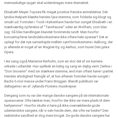
menneskelige opgør skal understreges mere dramatisk.
Elisabeth Meyer-Topsøe fik meget positive franske anmeldelser. Det
lyriske titelparti klædte hendes lyse stemme, som foldede sig klogt og
smukt ud. Forinden i Tivoli i København havde hun sunget Elisabeth i en
mærkværdig opførelse af ”Tannhäuser” uden en Wolfram, som blev
syg. Så blev handlingen blandet forvirrende rundt. Men hvorfor
koncertopfører landsdelsorkestrene ikke oftere hele operaer? Det er
oplagt for det nye samarbejde mellem symfoniorkestrene i Aalborg, der
jo allerede er noget af en Wagner-by, og Aarhus, som huser Den jyske
Opera.
I Aix sang også Marianne Rørholm, som en stor del af sin karriere
virkede i udlandet. Hun
spillede
en kølig og
sang
en dejlig varm Zerlina i
”Don Giovanni” med sin stærkere stemme, end man oftest hører i partiet.
Hendes alsidighed fremgår af, at hun aftenen forinden havde sunget i
Bachs h-mol messe under Frans Brüggen. Blandt publikum var
deltagerne i en af Jyllands-Postens musikrejser.
Dengang som nu var der mange danske sangere på de internationale
operascener. Ofte tænker man, hvorfor der ikke var mere plads til dem
herhjemme? Hvorfor skulle vi høre på ikke overvældende gode
udenlandske sangere, når vi selv havde dem, der ofte var bedre? Den
realistiske sandhed er dog mere broget. De gode danske sangere har