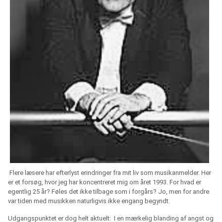
Flere læsere har efterlyst erindringer fra mit liv som musikanmelder. Her
er et forsøg, hvor jeg har koncentreret mig om året 1993. For hvad er
egentlig 25 år? Føles det ikke tilbage som i forgårs? Jo, men for andre
var tiden med musikken naturligvis ikke engang begyndt.
Udgangspunktet er dog helt aktuelt: I en mærkelig blanding af angst og