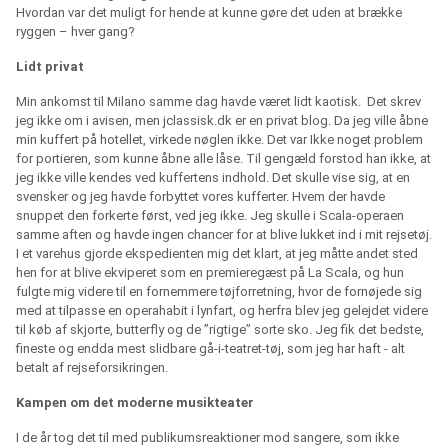
Hvordan var det muligt for hende at kunne gøre det uden at brække
ryggen – hver gang?
Lidt privat
Min ankomst til Milano samme dag havde været lidt kaotisk. Det skrev
jeg ikke om i avisen, men jclassisk.dk er en privat blog. Da jeg ville åbne
min kuffert på hotellet, virkede nøglen ikke. Det var Ikke noget problem
for portieren, som kunne åbne alle låse. Til gengæld forstod han ikke, at
jeg ikke ville kendes ved kuffertens indhold. Det skulle vise sig, at en
svensker og jeg havde forbyttet vores kufferter. Hvem der havde
snuppet den forkerte først, ved jeg ikke. Jeg skulle i Scala-operaen
samme aften og havde ingen chancer for at blive lukket ind i mit rejsetøj.
I et varehus gjorde ekspedienten mig det klart, at jeg måtte andet sted
hen for at blive ekviperet som en premieregæst på La Scala, og hun
fulgte mig videre til en fornemmere tøjforretning, hvor de fornøjede sig
med at tilpasse en operahabit i lynfart, og herfra blev jeg gelejdet videre
til køb af skjorte, butterfly og de ”rigtige” sorte sko. Jeg fik det bedste,
fineste og endda mest slidbare gå-i-teatret-tøj, som jeg har haft - alt
betalt af rejseforsikringen.
Kampen om det moderne musikteater
I de år tog det til med publikumsreaktioner mod sangere, som ikke