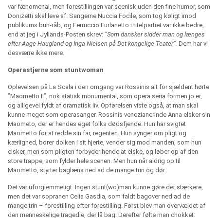
var fænomenal, men forestillingen var scenisk uden den fine humor, som
Donizetti skal leve af. Sangerne Nuccia Focile, som tog køligt imod
publikums buh-råb, og Ferruccio Furlanetto i titelpartiet var ikke bedre,
end at jeg i Jyllands-Posten skrev:
”Som dansker sidder man og længes
efter Aage Haugland og Inga Nielsen på Det kongelige Teater”.
Dem har vi
desværre ikke mere.
Operastjerne som stuntwoman
Oplevelsen på La Scala i den omgang var Rossinis alt for sjældent hørte
”Maometto II”, nok statisk monumental, som opera seria formen jo er,
og alligevel fyldt af dramatisk liv. Opførelsen viste også, at man skal
kunne meget som operasanger. Rossinis venezianerinde Anna elsker sin
Maometo, der er hendes eget folks dødsfjende. Hun har svigtet
Maometto for at redde sin far, regenten. Hun synger om pligt og
kærlighed, borer dolken i sit hjerte, vender sig mod manden, som hun
elsker, men som pligten forbyder hende at elske, og løber op af den
store trappe, som fylder hele scenen. Men hun når aldrig op til
Maometto, styrter baglæns ned ad de mange trin og dør.
Det var uforglemmeligt. Ingen stunt(wo)man kunne gøre det stærkere,
men det var sopranen Celia Gasdia, som faldt bagover ned ad de
mange trin – forestilling efter forestilling. Først blev man overvældet af
den menneskelige tragedie, der lå bag. Derefter følte man chokket: