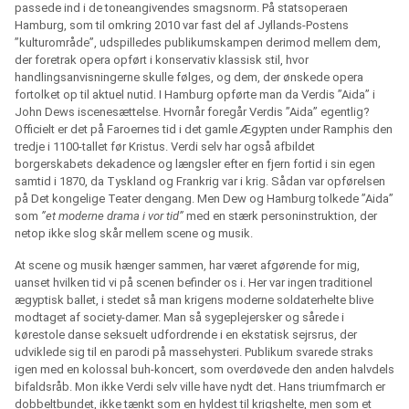
passede ind i de toneangivendes smagsnorm. På statsoperaen
Hamburg, som til omkring 2010 var fast del af Jyllands-Postens
”kulturområde”, udspilledes publikumskampen derimod mellem dem,
der foretrak opera opført i konservativ klassisk stil, hvor
handlingsanvisningerne skulle følges, og dem, der ønskede opera
fortolket op til aktuel nutid. I Hamburg opførte man da Verdis ”Aida” i
John Dews iscenesættelse. Hvornår foregår Verdis ”Aida” egentlig?
Officielt er det på Faroernes tid i det gamle Ægypten under Ramphis den
tredje i 1100-tallet før Kristus. Verdi selv har også afbildet
borgerskabets dekadence og længsler efter en fjern fortid i sin egen
samtid i 1870, da Tyskland og Frankrig var i krig. Sådan var opførelsen
på Det kongelige Teater dengang. Men Dew og Hamburg tolkede ”Aida”
som
”et moderne drama i vor tid”
med en stærk personinstruktion, der
netop ikke slog skår mellem scene og musik.
At scene og musik hænger sammen, har været afgørende for mig,
uanset hvilken tid vi på scenen befinder os i. Her var ingen traditionel
ægyptisk ballet, i stedet så man krigens moderne soldaterhelte blive
modtaget af society-damer. Man så sygeplejersker og sårede i
kørestole danse seksuelt udfordrende i en ekstatisk sejrsrus, der
udviklede sig til en parodi på massehysteri. Publikum svarede straks
igen med en kolossal buh-koncert, som overdøvede den anden halvdels
bifaldsråb. Mon ikke Verdi selv ville have nydt det. Hans triumfmarch er
dobbeltbundet, ikke tænkt som en hyldest til krigshelte, men som et