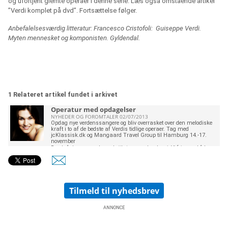
og ufortjent glemte operaer i denne serie. Læs også omstående artikel
”Verdi komplet på dvd”. Fortsættelse følger.
Anbefalelsesværdig litteratur: Francesco Cristofoli:
Guiseppe Verdi.
Myten mennesket og komponisten. Gyldendal.
1 Relateret artikel fundet i arkivet
Operatur med opdagelser
NYHEDER OG FOROMTALER 02/07/2013
Opdag nye verdenssangere og bliv overrasket over den melodiske
kraft i to af de bedste af Verdis tidlige operaer. Tag med
jcKlassisk.dk og Mangaard Travel Group til Hamburg 14.-17.
november
Runde år kan være velegnede til at gøre opdagelser i. Vi fejrer nu både
Giuseppe Verdi og Richard Wagner i 200-året for deres fødsel. Wagner er
der næppe meget nyt at opdage hos, men man kan gøre det hos Giuseppe
Verdi, hvis fødselsdag er den 10. oktober. Verdi komponerede 28 operaer,
og så er væsentlige bearbejdelser af et par af dem ikke engang regnet
med. Det er så mange, at det er naturligt, at operachefer fortrinsvis har
holdt sig til at gentage de i forvejen populære. Nysgerrigheden for de
Tilmeld til nyhedsbrev
tidlige operaer er heller ikke blevet vakt af, at musikskribenter rask væk har
skrevet af efter hi
ANNONCE