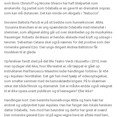
som Boris Christoff og Nicolai Ghiarov har haft titelpartiet som
ønskerolle. Og partiet som Odabella er en gave til en dramatisk sopran,
som kan stå distancen. Det kan minde om Abigails i ”Nabucco”.
Giovanni Battista Parodi er på sit bedste som hunnerkoncen
Attila.
Susanna Brancheni er en ung spændende Odabella med intensitet i
stemmen, som alligevel aldrig går ud over skønheden og de musikalske
fraseringer. Roberto de Biasio er hendes elskede med kraft og udsagn i
tenoren. Sebastian Catana skal også nævnes for det positive som den
romerske general Ezio. Den unge dirigent Andrea Battistoni får
musikken til at gløde.
Opførelsen fandt sted på det lille Teatro Verdi i Bussetto i 2010, men
man opdager slet ikke, hvor lille teatret er, når tæppet er gået op.
Instruktøren Pierfrancesco Maestrini lader handlingen forblive i år 454
og i Aquileia i Norditalien. Det gør han med hjælp af videooptagelser,
som smelter sammen med de bamseklædte krigere. På tv-skærmen
virker det både filmisk og dramatisk. Det er måske endda også velegnet
til et ikke opera-uvant publikum og til teenagere? Eller ikke?
Handlingen kort: Den berømte hunnerkonge Attila og hans hær har
erobret og udplyndret byen Aquileia. Han har fanget den lokale herskers
datter Odabella,
hvis mod han beundrer og derfor har givet et sværd.
Den romerske general Ezio vil på egne vegne have en aftale med ham,