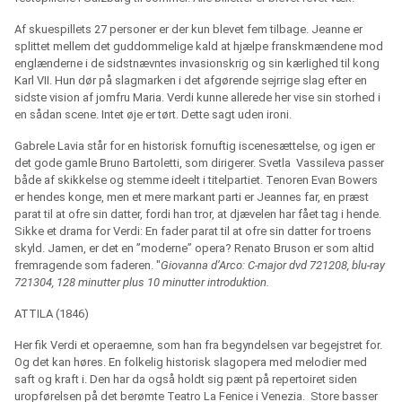
Af skuespillets 27 personer er der kun blevet fem tilbage. Jeanne er
splittet mellem det guddommelige kald at hjælpe franskmændene mod
englænderne i de sidstnævntes invasionskrig og sin kærlighed til kong
Karl VII. Hun dør på slagmarken i det afgørende sejrrige slag efter en
sidste vision af jomfru Maria. Verdi kunne allerede her vise sin storhed i
en sådan scene. Intet øje er tørt. Dette sagt uden ironi.
Gabrele Lavia står for en historisk fornuftig iscenesættelse, og igen er
det gode gamle Bruno Bartoletti, som dirigerer. Svetla
Vassileva passer
både af skikkelse og stemme ideelt i titelpartiet. Tenoren Evan Bowers
er hendes konge, men et mere markant parti er Jeannes far, en præst
parat til at ofre sin datter, fordi han tror, at djævelen har fået tag i hende.
Sikke et drama for Verdi: En fader parat til at ofre sin datter for troens
skyld. Jamen, er det en ”moderne” opera? Renato Bruson er som altid
fremragende som faderen. "
Giovanna d’Arco: C-major dvd 721208, blu-ray
721304, 128 minutter plus 10 minutter introduktion.
ATTILA (1846)
Her fik Verdi et operaemne, som han fra begyndelsen var begejstret for.
Og det kan høres. En folkelig historisk slagopera med melodier med
saft og kraft i. Den har da også holdt sig pænt på repertoiret siden
uropførelsen på det berømte Teatro La Fenice i Venezia.
Store basser