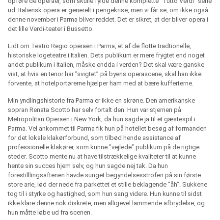
opføre de operaer, som skulle fylde denne komplette ”Tutto Verdi” serie
ud. Italiensk opera er generelt i pengekrise, men vi får se, om ikke også
denne november i Parma bliver reddet. Det er sikret, at der bliver opera i
det lille Verdi-teater i Bussetto
Lidt om Teatro Regio operaen i Parma, et af de flotte tradtionelle,
historiske logeteatre i Italien. Dets publikum er mere frygtet end noget
andet publikum i Italien, måske endda i verden? Det skal være ganske
vist, at hvis en tenor har ”svigtet” på byens operascene, skal han ikke
forvente, at hotelportørerne hjælper ham med at bære kufferterne.
Min yndlingshistorie fra Parma er ikke en skrøne. Den amerikanske
sopran Renata Scotto har selv fortalt den. Hun var stjernen på
Metropolitan Operaen i New York, da hun sagde ja til et gæstespil i
Parma. Vel ankommet til Parma fik hun på hotellet besøg af formanden
for det lokale klakørforbund, som tilbød hende assistance af
professionelle klakører, som kunne ”vejlede” publikum på de rigtige
steder. Scotto mente nu at have tilstrækkelige kvaliteter til at kunne
hente sin succes hjem selv, og hun sagde nej tak. Da hun
forestilllingsaftenen havde sunget begyndelsesstrofen på sin første
store arie, lød der nede fra parkettet et stille beklagende ”åh”. Sukkene
tog til i styrke og hastighed, som hun sang videre. Hun kunne til sidst
ikke klare denne nok diskrete, men alligevel lammende afbrydelse, og
hun måtte løbe ud fra scenen.