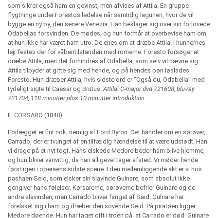
som sikrer også ham en gevinst, men afvises af Attila. En gruppe
flygtninge under Forestos ledelse når samtidig lagunen, hvor de vil
bygge en ny by, den senere Venezia. Han beklager sig over sin forlovede
Odabellas forsvinden. De mødes, og hun formår at overbevise ham om,
at hun ikke har været ham utro. De enes om at dræbe Attila. I hunnernes
lejr festes der for våbentilstanden med romerne. Foresto forsøger at
dræbe Attila, men det forhindres af Odabella, som selv vil hævne sig.
Attila tilbyder at gifte sig med hende, og på hendes bøn løslades
Foresto. Hun dræber Attila, hvis sidste ord er ”Også du, Odabella” med
tydeligt sigte til Caesar og Brutus.
Attila: C-major dvd 721608, blu-ray
721704, 118 minutter plus 10 minutter introduktion.
IL CORSARO (1848)
Forlægget er fint nok, nemlig af Lord Byron. Det handler om en sørøver,
Carrado, der er tvunget af en tilfældig hændelse til at være udstødt. Han
vi drage på et nyt togt. Hans elskede Medore beder ham blive hjemme,
og hun bliver vanvittig, da han alligevel tager afsted. Vi møder hende
først igen i operaens sidste scene. I den mellemliggende akt er vi hos
pashaen Seid, som elsker sin slavinde Gulnare, som absolut ikke
gengiver hans følelser. Korsarerne, sørøverne befrier Gulnare og de
andre slavinden, men Carrado bliver fanget af Said. Gulnare har
forelsket sig i ham og dræber den sovende Seid. På piratøen ligger
Medore døende. Hun har taget gift i troen på, at Carrado er død. Gulnare