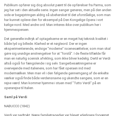
Publikum opfører sig dog absolut pænt til de opførelser fra Parma, som
jeg har set i den aktuelle serie. Ingen sanger generes, men på den anden
side er begejstringen aldrig så ubehersket til det uforståelige, som man
har kunnet opleve den for eksempel på Den Kongelige Opera i vort
kølige nord. Med andre ord: Man irriteres ikke over publikum her i
hjemmeoperaen.
Det generelle indtryk af optagelserne er en meget høj teknisk kvalitet i
både lyd og billede. Klarhed er et nøgleord. Der er ingen
eksperimenterende, endsige ”moderne” iscenesættelser, som man skal
gøre sig unødige anstrengelser for at ”forstå”. I de fleste tilfælde får
man en naturlig scenisk afvikling, som ikke bliver kedelig. Dertil er Verdi
altså også for fængslende i sig selv. Sangerbesætningerne er
overvejende med italienere, som har fået operaen ind med
modermælken. Men man vil i den følgende gennemgang af de enkelte
værker også finde både verdensnavne og ukendte sangere, som er en
rejse værd. Man kommer hjemme i stuen med ”Tutto Verdi” på en
operarejse til Italien.
Saml på Verdi
NABUCCO (1842)
Verdi var nedtrykt. Nære familietragedier var blevet yderligere forværret