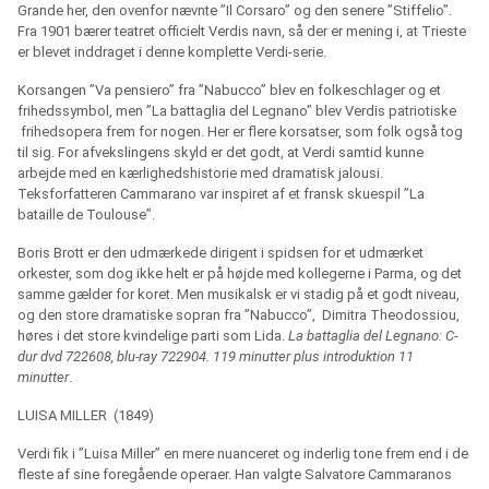
Grande her, den ovenfor nævnte ”Il Corsaro” og den senere ”Stiffelio”.
Fra 1901 bærer teatret officielt Verdis navn, så der er mening i, at Trieste
er blevet inddraget i denne komplette Verdi-serie.
Korsangen ”Va pensiero” fra ”Nabucco” blev en folkeschlager og et
frihedssymbol, men ”La battaglia del Legnano” blev Verdis patriotiske
frihedsopera frem for nogen. Her er flere korsatser, som folk også tog
til sig. For afvekslingens skyld er det godt, at Verdi samtid kunne
arbejde med en kærlighedshistorie med dramatisk jalousi.
Teksforfatteren Cammarano var inspiret af et fransk skuespil ”La
bataille de Toulouse”.
Boris Brott er den udmærkede dirigent i spidsen for et udmærket
orkester, som dog ikke helt er på højde med kollegerne i Parma, og det
samme gælder for koret. Men musikalsk er vi stadig på et godt niveau,
og den store dramatiske sopran fra ”Nabucco”,
Dimitra Theodossiou,
høres i det store kvindelige parti som Lida.
La battaglia del Legnano: C-
dur dvd 722608, blu-ray 722904. 119 minutter plus introduktion 11
minutter
.
LUISA MILLER
(1849)
Verdi fik i ”Luisa Miller” en mere nuanceret og inderlig tone frem end i de
fleste af sine foregående operaer. Han valgte Salvatore Cammaranos