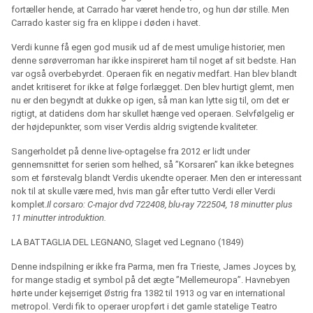
fortæller hende, at Carrado har været hende tro, og hun dør stille. Men
Carrado kaster sig fra en klippe i døden i havet.
Verdi kunne få egen god musik ud af de mest umulige historier, men
denne sørøverroman har ikke inspireret ham til noget af sit bedste. Han
var også overbebyrdet. Operaen fik en negativ medfart. Han blev blandt
andet kritiseret for ikke at følge forlægget. Den blev hurtigt glemt, men
nu er den begyndt at dukke op igen, så man kan lytte sig til, om det er
rigtigt, at datidens dom har skullet hænge ved operaen. Selvfølgelig er
der højdepunkter, som viser Verdis aldrig svigtende kvaliteter.
Sangerholdet på denne live-optagelse fra 2012 er lidt under
gennemsnittet for serien som helhed, så ”Korsaren” kan ikke betegnes
som et førstevalg blandt Verdis ukendte operaer. Men den er interessant
nok til at skulle være med, hvis man går efter tutto Verdi eller Verdi
komplet.
Il corsaro: C-major dvd 722408, blu-ray 722504, 18 minutter plus
11 minutter introduktion.
LA BATTAGLIA DEL LEGNANO, Slaget ved Legnano (1849)
Denne indspilning er ikke fra Parma, men fra Trieste, James Joyces by,
for mange stadig et symbol på det ægte ”Mellemeuropa”. Havnebyen
hørte under kejserriget Østrig fra 1382 til 1913 og var en international
metropol. Verdi fik to operaer uropført i det gamle statelige Teatro