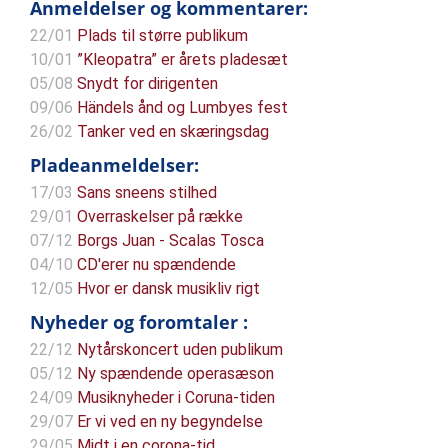
Anmeldelser og kommentarer:
22/01
Plads til større publikum
10/01
”Kleopatra” er årets pladesæt
05/08
Snydt for dirigenten
09/06
Händels ånd og Lumbyes fest
26/02
Tanker ved en skæringsdag
Pladeanmeldelser:
17/03
Sans sneens stilhed
29/01
Overraskelser på række
07/12
Borgs Juan - Scalas Tosca
04/10
CD'erer nu spændende
12/05
Hvor er dansk musikliv rigt
Nyheder og foromtaler :
22/12
Nytårskoncert uden publikum
05/12
Ny spændende operasæson
24/09
Musiknyheder i Coruna-tiden
29/07
Er vi ved en ny begyndelse
29/05
Midt i en corona-tid