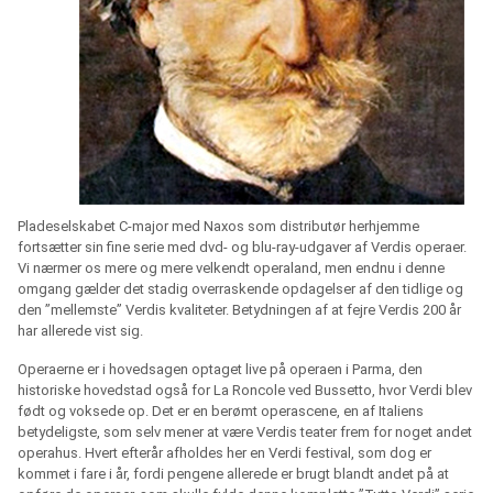
Pladeselskabet C-major med Naxos som distributør herhjemme
fortsætter sin fine serie med dvd- og blu-ray-udgaver af Verdis operaer.
Vi nærmer os mere og mere velkendt operaland, men endnu i denne
omgang gælder det stadig overraskende opdagelser af den tidlige og
den ”mellemste” Verdis kvaliteter. Betydningen af at fejre Verdis 200 år
har allerede vist sig.
Operaerne er i hovedsagen optaget live på operaen i Parma, den
historiske hovedstad også for La Roncole ved Bussetto, hvor Verdi blev
født og voksede op. Det er en berømt operascene, en af Italiens
betydeligste, som selv mener at være Verdis teater frem for noget andet
operahus. Hvert efterår afholdes her en Verdi festival, som dog er
kommet i fare i år, fordi pengene allerede er brugt blandt andet på at