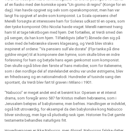
af en fiasko med den komiske opera ”Un giorno di regno” (Konge for en
dag). Han havde opgivet sig selv som operakomponist, men han var
langt fra opgivet af andre som komponist. La Scala operaens chef
Merelli forsøgte at interessere ham for Soleras udkast til en opera, som
den tyske komponist Otto Nicolai havde vraget. Merelli nærmest tvang
ham til at tage tekstbogen med hjem. Det fortælles, at Verdi smed den
på sengen, da han kom hjem. Tilfældigvis (eller?) åbnede den sig på
siden med de hebræiske slavers klagesang, og Verdi blev straks
inspireret af ordene: ”Va pensiero sull’ale dorate” (Flyv tanke på dine
gyldne vinger) til at komponere den hymne, som skulle blive en indre
forløsning for ham og betyde hans egen genkomst som komponist.
Den skulle også blive den første af hans melodier, som for italienerne,
som i den nordlige del af støvlelandet endnu var under østrigerne, blev
en frihedssang og en nationalmelodi. Hundreder af tusinde sang den
spontant, da Verdi blev ført til graven i Milano i 1901.
”Nabucco” er meget andet end et berømt kor. Operaen er et intenst
drama, som foregår anno 587 før Kristus mellem hebræerne, som i
Jerusalem belejres af babylonerne, men befries. Handlingen er indviklet,
også lidt utroværdig, for eksempel da den babylonske kong Nabucco
bliver sindssyg, men lige så pludselig rask igen. Historien fra Det gamle
testamente behandles naturligvis frit.
Hovedpersonen er ikke Nabucco, men Abigail, Nabuccos falske datter,