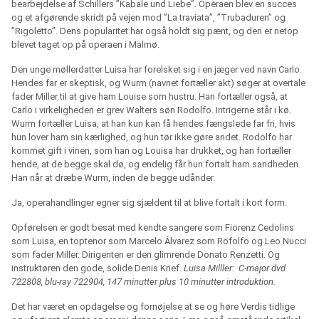
bearbejdelse af Schillers ”Kabale und Liebe”. Operaen blev en succes
og et afgørende skridt på vejen mod ”La traviata”, ”Trubaduren” og
”Rigoletto”. Dens popularitet har også holdt sig pænt, og den er netop
blevet taget op på operaen i Malmø.
Den unge møllerdatter Luisa har forelsket sig i en jæger ved navn Carlo.
Hendes far er skeptisk, og Wurm (navnet fortæller akt) søger at overtale
fader Miller til at give ham Louise som hustru. Han fortæller også, at
Carlo i virkeligheden er grev Walters søn Rodolfo. Intrigerne står i kø.
Wurm fortæller Luisa, at han kun kan få hendes fængslede far fri, hvis
hun lover ham sin kærlighed, og hun tør ikke gøre andet. Rodolfo har
kommet gift i vinen, som han og Louisa har drukket, og han fortæller
hende, at de begge skal dø, og endelig får hun fortalt ham sandheden.
Han når at dræbe Wurm, inden de begge udånder.
Ja, operahandlinger egner sig sjældent til at blive fortalt i kort form.
Opførelsen er godt besat med kendte sangere som Fiorenz Cedolins
som Luisa, en toptenor som Marcelo Álvarez som Rofolfo og Leo Nucci
som fader Miller. Dirigenten er den glimrende Donato Renzetti. Og
instruktøren den gode, solide Denis Krief.
Luisa Milller:
C-major dvd
722808, blu-ray 722904, 147 minutter plus 10 minutter introduktion.
Det har været en opdagelse og fornøjelse at se og høre Verdis tidlige