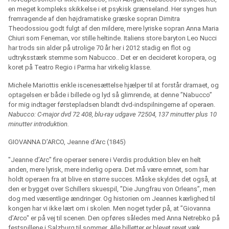
en meget kompleks skikkelse i et psykisk grænseland. Her synges hun
fremragende af den højdramatiske græske sopran Dimitra
Theodossiou godt fulgt af den mildere, mere lyriske sopran Anna Maria
Chiuri som Feneman, vor stille heltinde. Italiens store baryton Leo Nucci
har trods sin alder på utrolige 70 år her i 2012 stadig en flot og
udtryksstærk stemme som Nabucco.. Det er en decideret koropera, og
koret på Teatro Regio i Parma har virkelig klasse.
Michele Mariottis enkle iscenesættelse hjælper til at forstår dramaet, og
optagelsen er både i billede og lyd så glimrende, at denne ”Nabucco”
for mig indtager førstepladsen blandt dvd-indspilningerne af operaen.
Nabucco: C-major dvd 72 408, blu-ray udgave 72504, 137 minutter plus 10
minutter introduktion.
GIOVANNA D’ARCO, Jeanne d’Arc (1845)
"Jeanne d’Arc" fire operaer senere i Verdis produktion blev en helt
anden, mere lyrisk, mere inderlig opera. Det må være emnet, som har
holdt operaen fra at blive en større succes. Måske skyldes det også, at
den er bygget over Schillers skuespil, ”Die Jungfrau von Orleans”, men
dog med væsentlige ændringer. Og historien om Jeannes kærlighed til
kongen har vi ikke lært om i skolen. Men noget tyder på, at ”Giovanna
d’Arco" er på vej til scenen. Den opføres således med Anna Netrebko på
festspillene i Salzburg til sommer. Alle billetter er blevet revet væk.